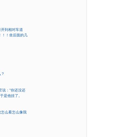
果开到相对车道
！！！坐后面的几
么？
官说：“你还没还
，于是他挂了。
您怎么看怎么像我