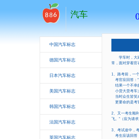
汽车
中国汽车标志
学车时，大家都
德国汽车标志
常，面对穿着官
1、路考前，一
日本汽车标志
考官应回答：“
结果一个不幸的
美国汽车标志
小货大货考车大
当时众生皆笑
更要命的是考官
韩国汽车标志
2、又一考生顺
飞。”（应为请
法国汽车标志
3、考试途中，
考生应该回答：
英国汽车标志