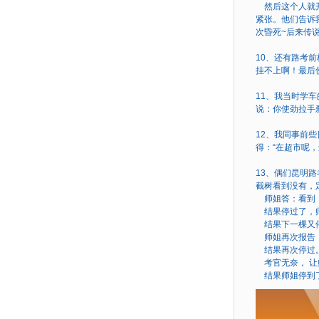
然后这个人就开
紧张。他们告诉
次昏死~后来传
10、还有路考
挂不上啊！最后
11、我当时学
说：你使劲拉手
12、我同事前
得：“在超市呢
13、偶们昆明
截树看到没有，
师姐答：看到
结果停过了，师
结果下一棵又
师姐再次报告：
结果再次停过
考官无奈， 让
结果师姐停到了