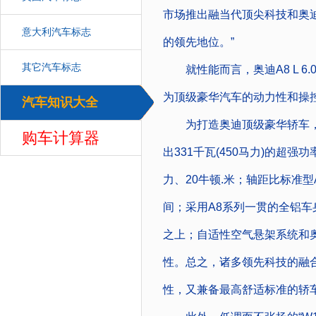
市场推出融当代顶尖科技和奥
意大利汽车标志
的领先地位。”
其它汽车标志
就性能而言，奥迪A8 L 6.0
为顶级豪华汽车的动力性和操
汽车知识大全
汽车
为打造奥迪顶级豪华轿车，奥迪A8
购车计算器
出331千瓦(450马力)的超
力、20牛顿.米；轴距比标准
间；采用A8系列一贯的全铝车
之上；自适性空气悬架系统和奥迪
性。总之，诸多领先科技的融合，使
性，又兼备最高舒适标准的轿