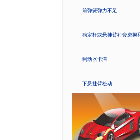
前弹簧弹力不
稳定杆或悬挂臂衬套磨损
制动器卡滞
下悬挂臂松动