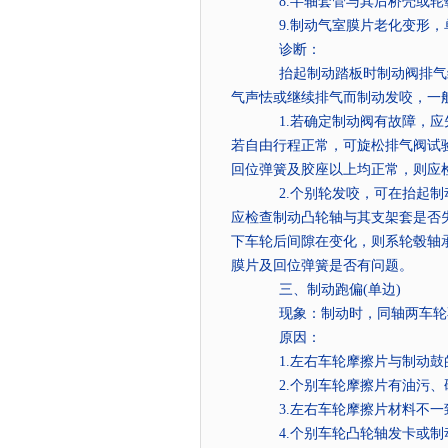
8.
半轴套管与其后桥壳或轮
9.
制动气室膜片老化变形，
诊断：
抬起制动踏板时制动阀排气
气声怯或继续排气而制动发咬，一
1.
若确定制动阀有故障，应
若自由行程正常，可旋松排气阀试
回位弹簧及胶座以上均正常，则应
2.
个别轮发咬，可在抬起制
应检查制动凸轮轴与其支架套是否
下车轮后间隙在变化，则系轮毂轴
膜片及回位弹簧是否有问题。
三、制动跑偏
(
单边
)
现象：制动时，同轴两车轮
原因：
1.
左右车轮摩擦片与制动鼓
2.
个别车轮摩擦片有油污、
3.
左右车轮摩擦片材料不一
4.
个别车轮凸轮轴发卡或制