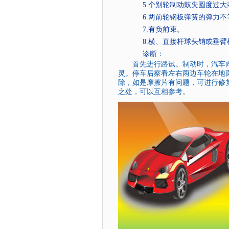
5.
个别轮制动鼓失圆度过大
6.
两前轮钢板弹簧的弹力不
7.
有负前束。
8.
横、直接杆球头销或垂臂
诊断：
首先进行路试。制动时，汽车向
灵。停车后察看左右两边车轮在地
除，如是摩擦片有问题，可进行修
之处，可以互相参考。