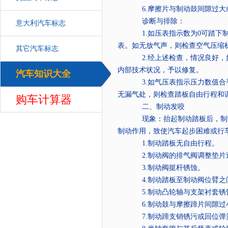
6.
摩擦片与制动鼓间隙过大
诊断与排除：
意大利汽车标志
1.
如压表指示数为
0
可踏下
表。如无放气声，则检查空气压缩
其它汽车标志
2.
经上述检查，情况良好，
内部技术状况，予以修复。
汽车知识大全
汽车
3.
如气压表指示压力数值合
无漏气处，则检查踏板自由行程和
购车计算器
二、制动发咬
现象：抬起制动踏板后，制
制动作用，致使汽车起步困难或行
1.
制动踏板无自由行程。
2.
制动阀的排气阀调整垫片
3.
制动阀挺杆锈蚀。
4.
制动踏板至制动阀位臂之
5.
制动凸轮轴与支架衬套锈
6.
制动鼓与摩擦蹄片间隙过
7.
制动蹄支销锈污或回位弹