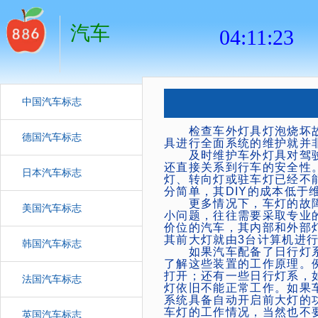
汽车
中国汽车标志
检查车外灯具灯泡烧坏故
德国汽车标志
具进行全面系统的维护就并
及时维护车外灯具对驾驶
还直接关系到行车的安全性
日本汽车标志
灯、转向灯或驻车灯已经不
分简单，其DIY的成本低于
更多情况下，车灯的故障
美国汽车标志
小问题，往往需要采取专业
价位的汽车，其内部和外部
其前大灯就由3台计算机进
韩国汽车标志
如果汽车配备了日行灯系DRLs
了解这些装置的工作原理。
打开；还有一些日行灯系，
法国汽车标志
灯依旧不能正常工作。如果
系统具备自动开启前大灯的
车灯的工作情况，当然也不
英国汽车标志