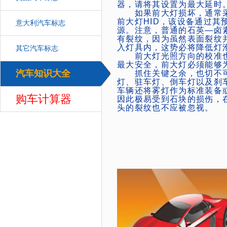
器，请将其设置为最大延时
如果前大灯损坏，通常采
前大灯HID，该设备通过
意大利汽车标志
源。注意，普通的石英―卤
有裂纹，因为虽然表面裂纹
入灯具内，这势必将降低灯
其它汽车标志
前大灯光照方向的校准也
最大安全，前大灯必须能够
汽车知识大全
抓住关键之余，也切不可
汽车
灯、驻车灯、倒车灯以及刹
车辆还将雾灯作为标准装备
购车计算器
因此极易受到石块的损伤，
头的裂纹也不应被忽视。