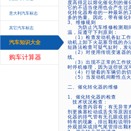
度高得足以熔化催化剂的催
它的不适当使用也会产生过
化转化器寿命的一种最坏的
意大利汽车标志
多的热量。因此，带有催化
3、维修规则
为防止汽车维修检测期间
其它汽车标志
温，应遵守下列原则：
（1）检查发动机各缸工作
汽车知识大全
动机上卸下火花塞导线的办
汽车
短路法检查可疑气缸时，发
（2）对使用传统变速器的
购车计算器
线。
（3）出现不正常的工作状
时停机修理，因为这些状况
（4）行驶着的车辆切勿切
（5）当发动机间断性点火
二、催化转化器的维修
1、催化转化器的检查
技术状况检查：
检查内容有：有无异常声
剂更换塞松动或丢失等原因
化器的排气管有无孔眼或损
特有的现象，排出颗粒说明
外观损坏或排气尾管排出颗