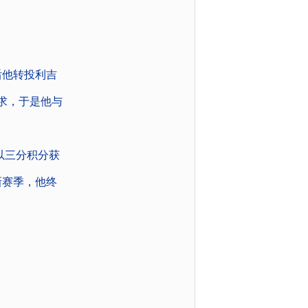
后他转投利吉
求，于是他与
以三分积分获
新赛季，他终