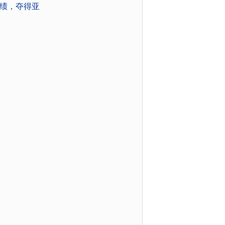
成绩，夺得亚