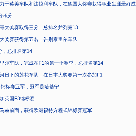
先后效力于英美车队和法拉利车队，在德国大奖赛获得职业生涯最好
分积分
摩纳哥大奖赛取得三分，总排名并列第13
纳哥大奖赛获得第五名，告别泰里尔车队
5分，总排名第14
盟泰里尔车队，完成在F1的第一个赛季，总排名第14
盟江河日下的莲花车队，在日本大奖赛第一次参加F1
国F3锦标赛亚军，冠军是哈基宁
参加英国F3锦标赛
在舒马赫前面，获得欧洲福特方程式锦标赛冠军