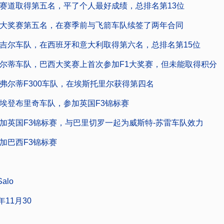
斯帕赛道取得第五名，平了个人最好成绩，总排名第13位
森堡大奖赛第五名，在赛季前与飞箭车队续签了两年合同
盟利吉尔车队，在西班牙和意大利取得第六名，总排名第15位
盟弗尔蒂车队，巴西大奖赛上首次参加F1大奖赛，但未能取得积分
力于弗尔蒂F300车队，在埃斯托里尔获得第四名
力于埃登布里奇车队，参加英国F3锦标赛
次参加英国F3锦标赛，与巴里切罗一起为威斯特-苏雷车队效力
参加巴西F3锦标赛
Salo
年11月30