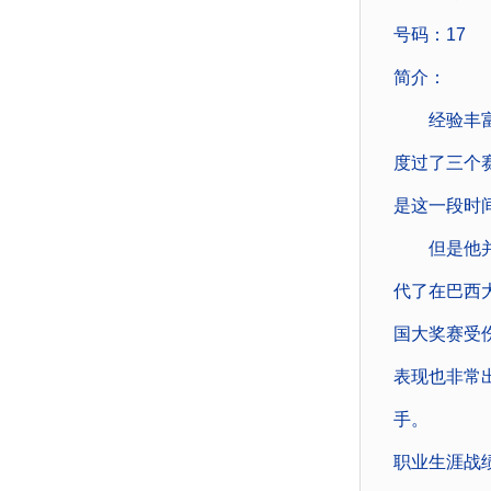
号码：17
简介：
经验丰富的
度过了三个
是这一段时
但是他并没
代了在巴西
国大奖赛受
表现也非常
手。
职业生涯战