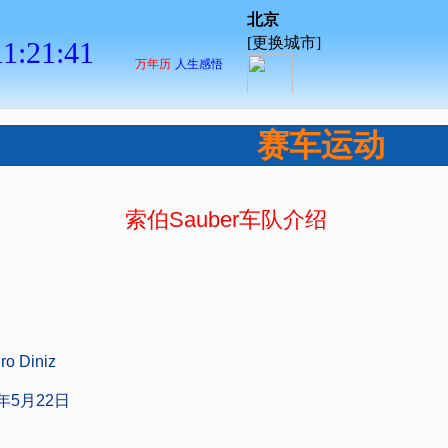
赛车运动
索伯Sauber车队介绍
o Diniz
年5月22日