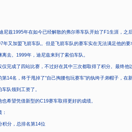
尼兹1995年在如今已经解散的弗尔蒂车队开始了F1生涯，之
997年又加盟飞箭车队。但是飞箭车队的赛车实在无法满足他的要
继离去。1999年，迪尼兹来到了索伯车队。
完成了四站比赛，不过好在其中三次都取得了积分。最终他
的第14名，终于甩掉了“自己掏腰包玩赛车”的纨绔子弟帽子，在
伯车队领到工资了。
希望凭借新型的C19赛车取得更好的成绩。
绩：
得3分积分，总排名第14位