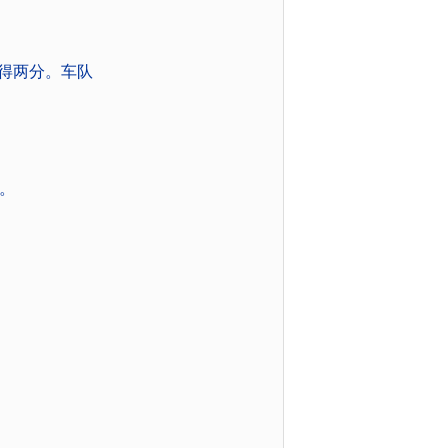
非夺得两分。车队
军。