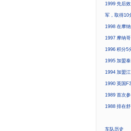
1999 
军，取得10
1998 在
1997 摩
1996 积分
1995 加
1994 加
1990 英
1989 首次
1988 排
车队历史