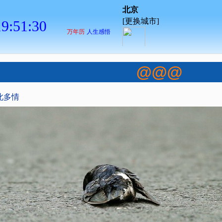
@@@
此多情