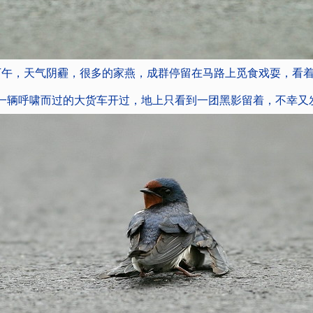
下午，天气阴霾，很多的家燕，成群停留在马路上觅食戏耍，看
一辆呼啸而过的大货车开过，地上只看到一团黑影留着，不幸又