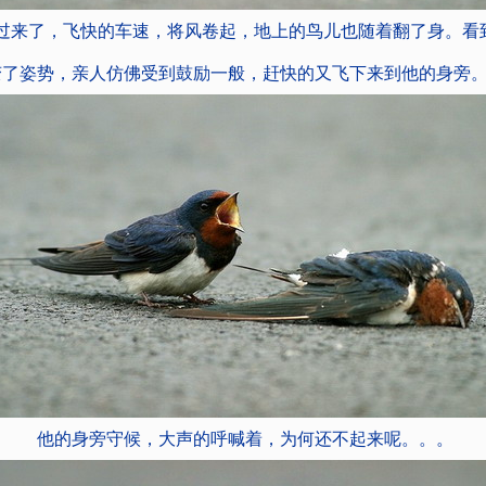
过来了，飞快的车速，将风卷起，地上的鸟儿也随着翻了身。看
变了姿势，亲人仿佛受到鼓励一般，赶快的又飞下来到他的身旁
他的身旁守候，大声的呼喊着，为何还不起来呢。。。