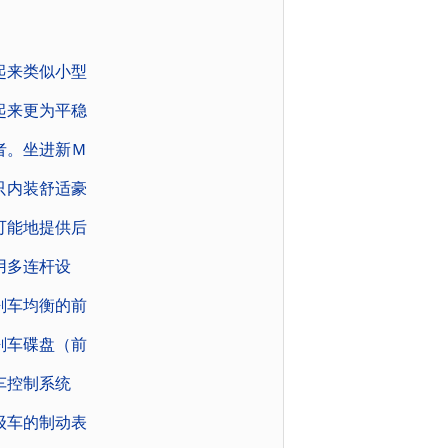
起来类似小型
起来更为平稳
者。坐进新Ｍ
只内装舒适豪
可能地提供后
用多连杆设
刹车均衡的前
刹车碟盘（前
车控制系统
级车的制动表