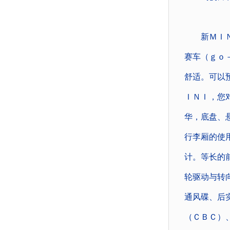
新ＭＩＮＩ
赛车（ｇｏ
舒适。可以
ＩＮＩ，您
华，底盘、
行李厢的使
计。等长的
轮驱动与转
通风碟、后
（ＣＢＣ）