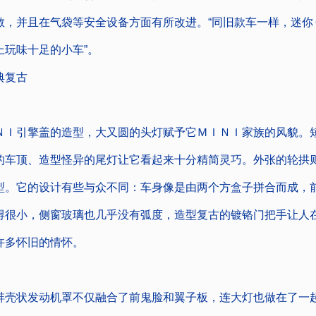
敞，并且在气袋等安全设备方面有所改进。“同旧款车一样，迷你
上玩味十足的小车”。
复古
引擎盖的造型，大又圆的头灯赋予它ＭＩＮＩ家族的风貌。
的车顶、造型怪异的尾灯让它看起来十分精简灵巧。外张的轮拱
型。它的设计有些与众不同：车身像是由两个方盒子拼合而成，
得很小，侧窗玻璃也几乎没有弧度，造型复古的镀铬门把手让人
许多怀旧的情怀。
状发动机罩不仅融合了前鬼脸和翼子板，连大灯也做在了一