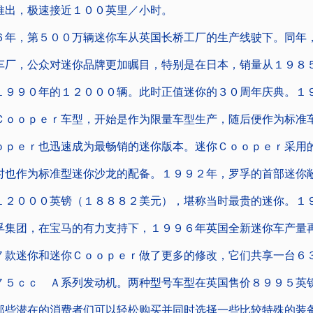
推出，极速接近１００英里／小时。
，第５００万辆迷你车从英国长桥工厂的生产线驶下。同年
车厂，公众对迷你品牌更加瞩目，特别是在日本，销量从１９８
１９９０年的１２０００辆。此时正值迷你的３０周年庆典。１
Ｃｏｏｐｅｒ车型，开始是作为限量车型生产，随后便作为标准
ｏｐｅｒ也迅速成为最畅销的迷你版本。迷你Ｃｏｏｐｅｒ采用
时也作为标准型迷你沙龙的配备。１９９２年，罗孚的首部迷你
１２０００英镑（１８８８２美元），堪称当时最贵的迷你。１
孚集团，在宝马的有力支持下，１９９６年英国全新迷你车产量
７款迷你和迷你Ｃｏｏｐｅｒ做了更多的修改，它们共享一台６
７５ｃｃ Ａ系列发动机。两种型号车型在英国售价８９９５英
那些潜在的消费者们可以轻松购买并同时选择一些比较特殊的装