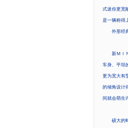
式迷你更宽
是一辆称得
外形经典
新ＭＩＮＩ
车身、平坦
更为宽大有
的倾角设计
间就会萌生
硕大的蚌壳