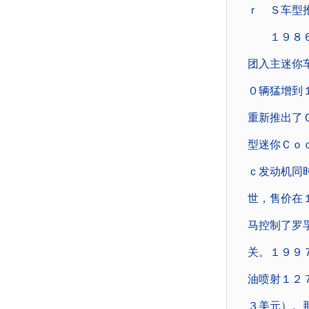
ｒ Ｓ车型
１９８６年
团入主迷你
０辆猛增到
重新推出了
型迷你Ｃｏ
ｃ发动机同
世，售价在
马控制了罗
关。１９９
油喷射１２
３美元）。