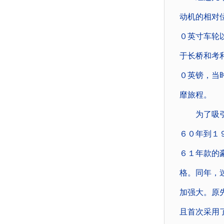
动机的相对
０英寸车轮
于长桥和考
０英镑，当
靡旅程。
为了吸引不
６０年到１
６１年款的
格。同年，
加强大。原
且首次采用