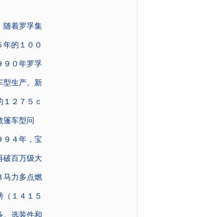
，随着罗孚集
５年的１００
９９０年罗孚
车型生产。新
的１２７５ｃ
敞篷车型问
９９４年，宝
再破百万级大
３马力多点燃
镑（１４１５
备。选装件和