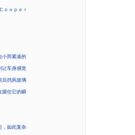
Ｃｏｏｐｅｒ
短小而紧凑的
则让车身感觉
前后挡风玻璃
在握住它的瞬
起，如此复杂