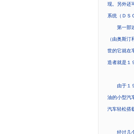
现。另外还
系统（ＤＳ
第一部迷你
（由奥斯汀
世的它就在
造者就是１
由于１９５
油的小型汽
汽车轻松搭
经过几个月