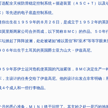
可选配全天候防滑稳定控制系统＋循迹装置（ＡＳＣ＋Ｔ）以及
Ｃ）等先进的电子底盘控制系统。
出生在１９５９年的８月２６日，是成立于１９５２年的英
和莫里斯两家公司合并而成，以下简称ＢＭＣ）的作品。５０年
车坛掀起了阵阵波澜，处处被诸如“难以置信”和“巫术”等等字眼
９０６年出生于土耳其的英国爵士亚力山大・伊兹高尼。
９年苏伊士运河危机使英国的汽油紧张，ＢＭＣ决定生产一
车，主设计的任务交给了伊兹高尼。他的设计出发点非常明确：
载４个成人和一些行李物品。
的悉心准备，ＭＩＮＩ终于问世了。其玄妙之处一是巧妙地