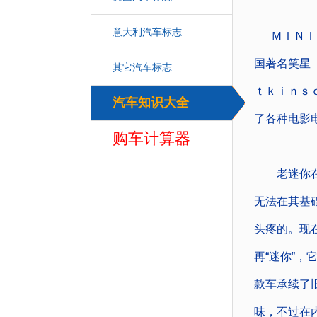
意大利汽车标志
ＭＩＮＩ以
国著名笑星
其它汽车标志
ｔｋｉｎｓ
汽车知识大全
汽车
了各种电影
购车计算器
老迷你在问
无法在其基
头疼的。现
再“迷你”
款车承续了
味，不过在