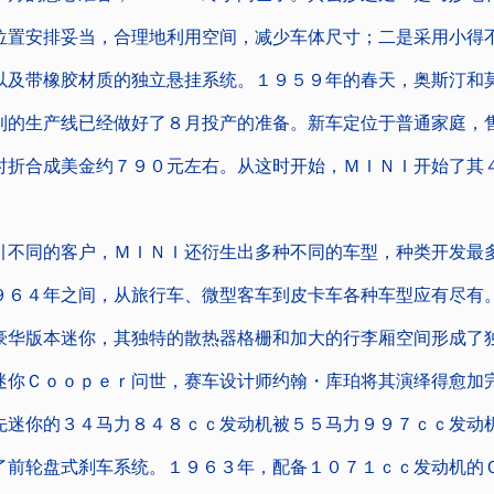
位置安排妥当，合理地利用空间，减少车体尺寸；二是采用小得
以及带橡胶材质的独立悬挂系统。１９５９年的春天，奥斯汀和
利的生产线已经做好了８月投产的准备。新车定位于普通家庭，
时折合成美金约７９０元左右。从这时开始，ＭＩＮＩ开始了其
同的客户，ＭＩＮＩ还衍生出多种不同的车型，种类开发最
９６４年之间，从旅行车、微型客车到皮卡车各种车型应有尽有
豪华版本迷你，其独特的散热器格栅和加大的行李厢空间形成了
迷你Ｃｏｏｐｅｒ问世，赛车设计师约翰・库珀将其演绎得愈加
先迷你的３４马力８４８ｃｃ发动机被５５马力９９７ｃｃ发动
了前轮盘式刹车系统。１９６３年，配备１０７１ｃｃ发动机的