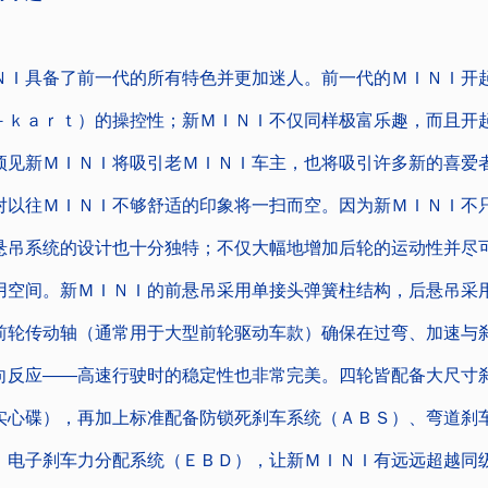
具备了前一代的所有特色并更加迷人。前一代的ＭＩＮＩ开
－ｋａｒｔ）的操控性；新ＭＩＮＩ不仅同样极富乐趣，而且开
预见新ＭＩＮＩ将吸引老ＭＩＮＩ车主，也将吸引许多新的喜爱
对以往ＭＩＮＩ不够舒适的印象将一扫而空。因为新ＭＩＮＩ不
悬吊系统的设计也十分独特；不仅大幅地增加后轮的运动性并尽
用空间。新ＭＩＮＩ的前悬吊采用单接头弹簧柱结构，后悬吊采
前轮传动轴（通常用于大型前轮驱动车款）确保在过弯、加速与
向反应――高速行驶时的稳定性也非常完美。四轮皆配备大尺寸
实心碟），再加上标准配备防锁死刹车系统（ＡＢＳ）、弯道刹
、电子刹车力分配系统（ＥＢＤ），让新ＭＩＮＩ有远远超越同