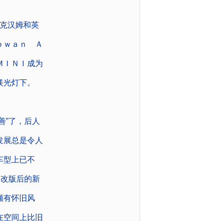
克汉姆和英
ｏｗａｎ Ａ
ＭＩＮＩ成为
镁光灯下。
”了，后人
发展总是令人
车型上已不
。改版后的新
颇有怀旧风
在空间上比旧