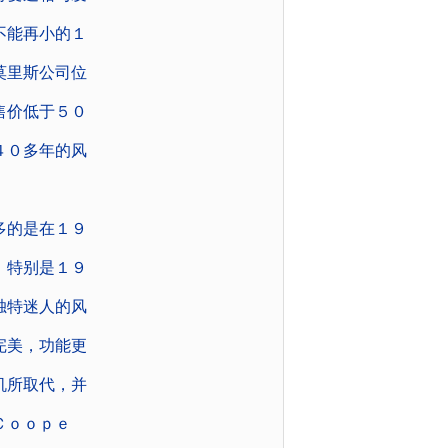
不能再小的１
莫里斯公司位
售价低于５０
４０多年的风
多的是在１９
。特别是１９
独特迷人的风
完美，功能更
机所取代，并
Ｃｏｏｐｅ