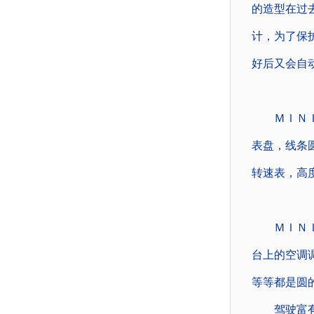
的造型在过
计，为了保
好后又会自
ＭＩＮＩ的
表盘，线条
转速表，高
ＭＩＮＩ车
台上的空调
等等都是圆
驾驶富有