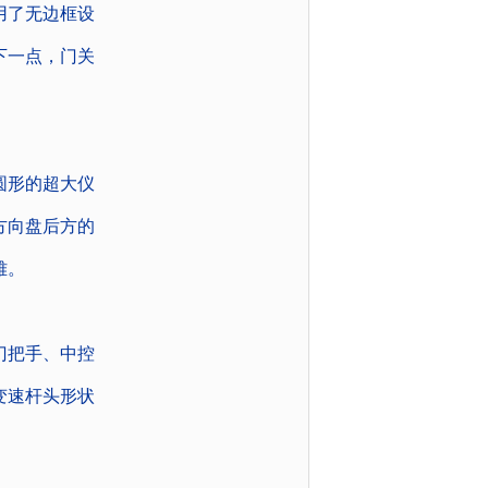
用了无边框设
下一点，门关
圆形的超大仪
方向盘后方的
雅。
门把手、中控
变速杆头形状