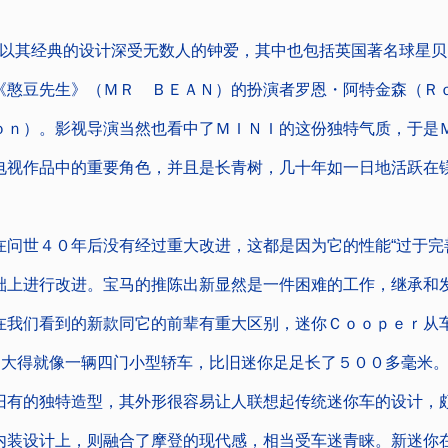
其经典的设计深受无数人的钟爱，其中也包括英国著名球星贝
《憨豆先生》（ＭＲ ＢＥＡＮ）的扮演者罗恩・阿特金森（Ｒ
ｏｎ）。影视导演当然也看中了ＭＩＮＩ的这份独特气质，于是
电视作品中的重要角色，并且是长青树，几十年如一日地活跃在
世４０年后没有经过重大改进，这都是因为它的性能“过于完善
础上进行改进。宝马的推陈出新显然是一件困难的工作，继承和
在我们看到的新款同它的前辈有重大区别，迷你Ｃｏｏｐｅｒ从
，它大得就像一辆四门小型轿车，比旧迷你足足长了５００多毫米
旧有的独特造型，其外形很容易让人联想起传统迷你车的设计，
内装设计上，则融合了摩登的现代感，相当受车迷青睐。新迷你