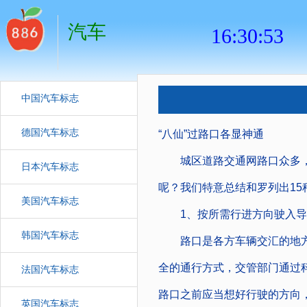
汽车
中国汽车标志
德国汽车标志
“八仙”过路口各显神通
城区道路交通网路口众多，
日本汽车标志
呢？我们特意总结和罗列出1
美国汽车标志
1、按所需行进方向驶入导
韩国汽车标志
路口是各方车辆交汇的地方
全的通行方式，交管部门通过
法国汽车标志
路口之前应当想好行驶的方向
英国汽车标志